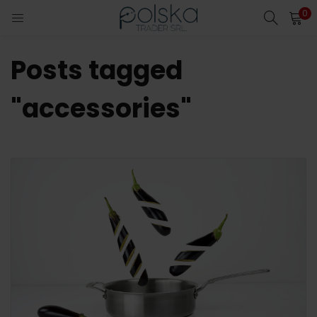
0
INICIO DE SESIÓN
Posts tagged
Introduzca su nombre de usuario y contraseña para iniciar
sesión.
"accessories"
Acuérdate de mí
Contraseña perdida?