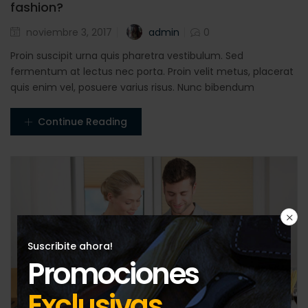
fashion?
Posted
admin
noviembre 3, 2017
0
en
Proin suscipit urna quis pharetra vestibulum. Sed
fermentum at lectus nec porta. Proin velit metus, placerat
quis enim vel, posuere varius risus. Nunc bibendum
Continue Reading
Suscribite ahora!
Promociones
Exclusivas