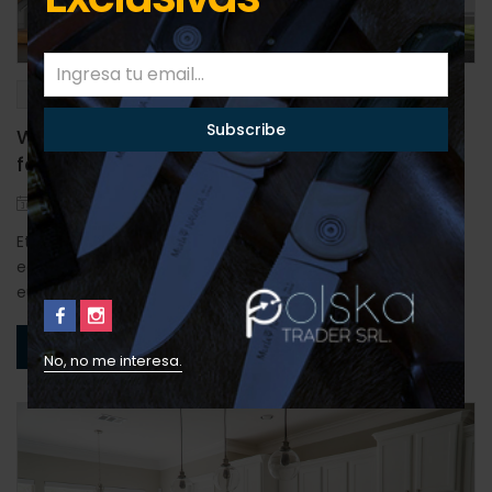
News
Sports
Warning: These 9 mistakes will destroy your
fashion
Posted
admin
enero 28, 2016
0
en
Etiam consectetur nulla sed tempus finibus. Phasellus
egestas arcu massa, id commodo est dignissim id. Donec
euismod faucibus augue vitae porttitor.
Continue Reading
No, no me interesa.