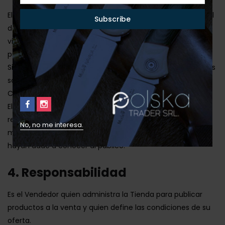
El Vendedor podrá ofrecer descuentos sobre el precio final
de venta de sus productos. Estos descuentos podrán ser
visualizados por los Compradores en la publicación de los
productos.
Si los descuentos son aplicados a través de cupones, éstos
sólo podrán ser utilizados exclusivamente por los
Compradores en la Tienda.
El alcance, la vigencia y difusión de los descuentos es
responsabilidad exclusiva del Vendedor, no pudiendo
No, no me interesa.
modificar tales condiciones o cancelarlos una vez que se
hayan dado a conocer al público.
4. Responsabilidad
Es el Vendedor quien administra la Tienda para publicar
productos a la venta y quien define las condiciones de su
oferta.