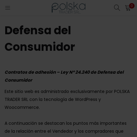
0
INICIO DE SESIÓN
Defensa del
Introduzca su nombre de usuario y contraseña para iniciar
sesión.
Consumidor
Contratos de adhesión – Ley N° 24.240 de Defensa del
Acuérdate de mí
Consumidor
Este sitio web es administrado exclusivamente por POLSKA
TRADER SRL con la tecnología de WordPress y
Contraseña perdida?
Woocommerce.
A continuación se destacan los puntos más importantes
de la relación entre el Vendedor y los compradores que