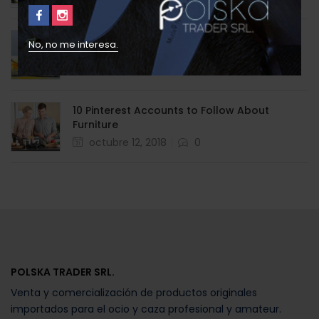
en
No, no me interesa.
What Freud Can Teach Us About Furniture
Posted
octubre 12, 2018
0
en
10 Pinterest Accounts to Follow About
Furniture
Posted
octubre 12, 2018
0
en
POLSKA TRADER SRL.
Venta y comercialización de productos originales
importados para el ocio y caza profesional y amateur.