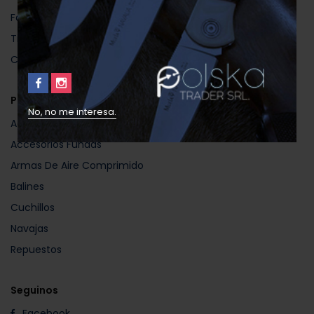
Favoritos
Tienda
Completar Compra
Productos
No, no me interesa.
Accesorios
Accesorios Fundas
Armas De Aire Comprimido
Balines
Cuchillos
Navajas
Repuestos
Seguinos
Facebook