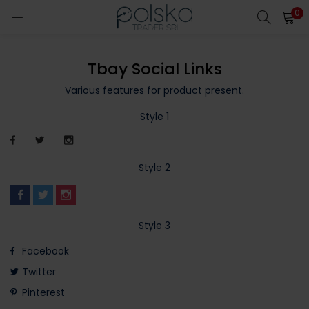
0
INICIO DE SESIÓN
Tbay Social Links
Introduzca su nombre de usuario y contraseña para iniciar
sesión.
Various features for product present.
Style 1
Style 2
Acuérdate de mí
Style 3
Contraseña perdida?
Facebook
Twitter
Pinterest