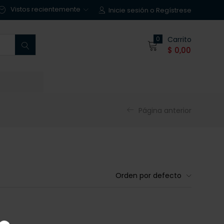
Vistos recientemente
Inicie sesión o Regístrese
0
Carrito
$
0,00
Página anterior
Orden por defecto