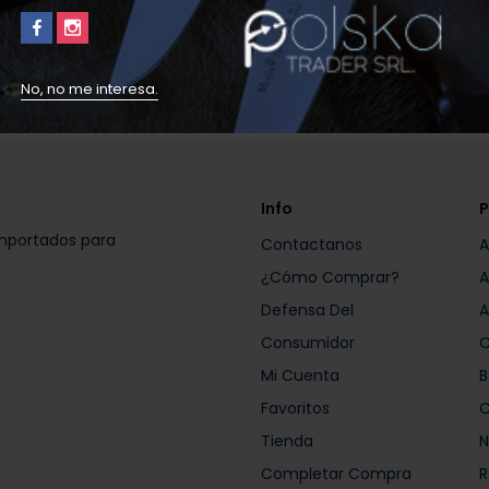
ño
0
0
S
XS
No, no me interesa.
Info
P
importados para
Contactanos
A
¿Cómo Comprar?
A
Defensa Del
A
Consumidor
C
Mi Cuenta
B
Favoritos
C
Tienda
N
Completar Compra
R