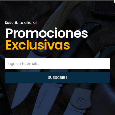
ories
ries
Suscribite ahora!
Promociones
Exclusivas
an BullBoss Pcp 5.5
(0)
Mm
02.500,00
)
(0)
)