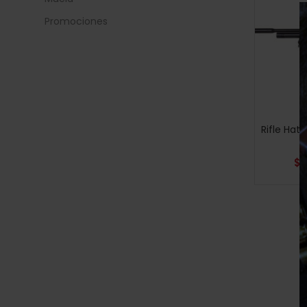
Categ
Promociones
Catego
Color
Rifle Hats
Negro
$
3
Azul
(0
Verde
Rojo
(0