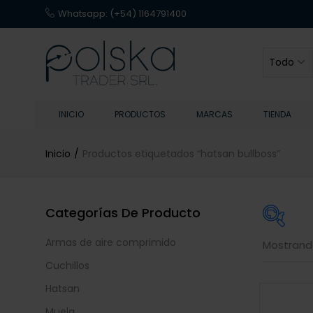
Whatsapp:
(+54) 1164791400
Todo
INICIO
PRODUCTOS
MARCAS
TIENDA
Inicio
Productos etiquetados “hatsan bullboss”
Categorías De Producto
Armas de aire comprimido
Mostrando
En 
Cuchillos
Hatsan
Muela