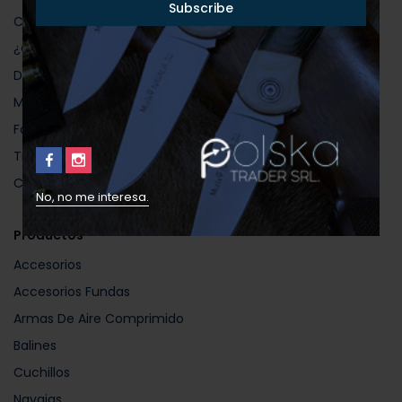
Contactanos
¿Cómo Comprar?
Defensa Del Consumidor
Mi Cuenta
Favoritos
Tienda
Completar Compra
No, no me interesa.
Productos
Accesorios
Accesorios Fundas
Armas De Aire Comprimido
Balines
Cuchillos
Navajas