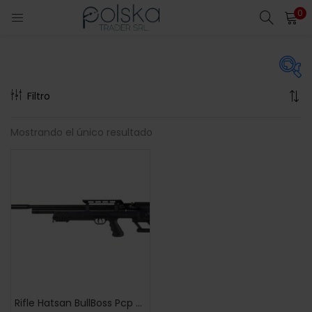
0
INICIO DE SESIÓN
Introduzca su nombre de usuario y contraseña para iniciar
sesión.
Filtro
En oferta
(2)
Mostrando el único resultado
Categories
Acuérdate de mí
Categories
Contraseña perdida?
Color
Negro
(0)
Rifle Hatsan BullBoss Pcp 5.5 Mm